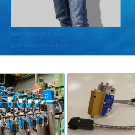
MARTIJN VALCKX
m.valckx@m-cube.nl