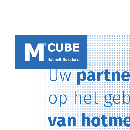
Uw
partne
op het ge
van hotme