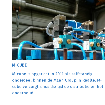
M-CUBE
M-cube is opgericht in 2011 als zelfstandig
onderdeel binnen de Maan Group in Raalte. M-
cube verzorgt sinds die tijd de distributie en het
onderhoud i ...