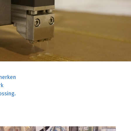
 merken
rk
ossing.