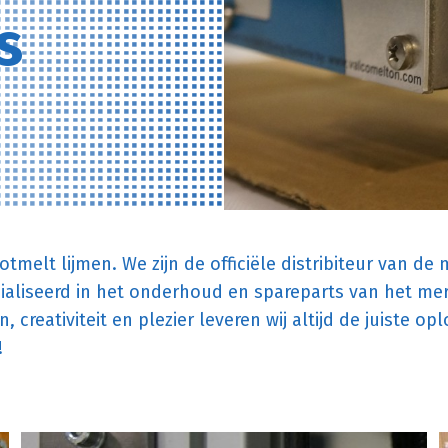
s
melt lijmen. We zijn de officiële distribiteur van de
cialiseerd in het onderhoud en spareparts van het me
creativiteit en plezier leveren wij altijd de juiste opl
!