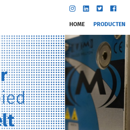
HOME
PRODUCTEN
r
bied
lt